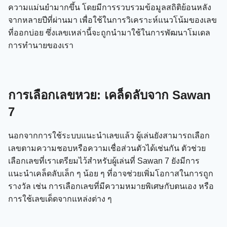
ความแม่นยำมากขึ้น โดยมีการรวบรวมข้อมูลสถิติย้อนหลัง
จากหลายปีที่ผ่านมา เพื่อใช้ในการวิเคราะห์แนวโน้มของเลข
ที่ออกบ่อย ซึ่งเลขเหล่านี้จะถูกนำมาใช้ในการพัฒนาโมเดล
การทำนายของเรา
การเลือกเลขหวย: เคล็ดลับจาก Sawan
7
นอกจากการใช้ระบบแนะนำเลขแล้ว ผู้เล่นยังสามารถเลือก
เลขตามความชอบหรือความเชื่อส่วนตัวได้เช่นกัน ตัวช่วย
เลือกเลขที่เราเตรียมไว้สำหรับผู้เล่นที่ Sawan 7 ยังมีการ
แนะนำเคล็ดลับเล็ก ๆ น้อย ๆ ที่อาจช่วยเพิ่มโอกาสในการถูก
รางวัล เช่น การเลือกเลขที่มีความหมายพิเศษกับตนเอง หรือ
การใช้เลขเด็ดจากแหล่งต่าง ๆ