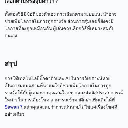
เลือกตามหรือสุ่มดีกว่า?
ทั้งสองวิธีมีข้อดีของตัวเอง การเลือกตามระบบแนะนำอาจ
ช่วยเพิ่มโอกาสในการถูกรางวัล ส่วนการสุ่มเลขก็ยังคงมี
โอกาสที่จะถูกเหมือนกัน ผู้เล่นควรเลือกวิธีที่เหมาะสมกับ
ตนเอง
สรุป
การใช้เทคโนโลยีบิ๊กดาต้าและ AI ในการวิเคราะห์หวย
เป็นการผสมผสานที่น่าสนใจที่ช่วยเพิ่มโอกาสในการถูก
รางวัลให้กับผู้เล่น หากคุณสนใจอยากลองสัมผัสประสบการณ์
ใหม่ ๆ ในการเสี่ยงโชค สามารถเข้ามาศึกษาเพิ่มเติมได้ที่
Sawan 7
แล้วคุณจะพบว่าการเล่นหวยไม่ใช่แค่เรื่องโชคดี
อย่างเดียว