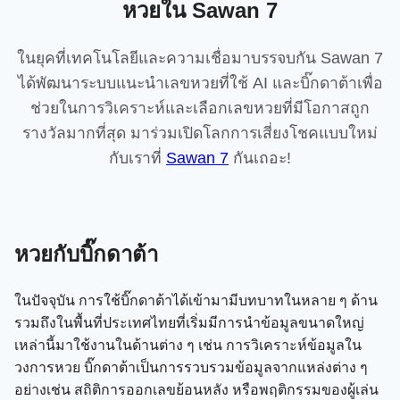
หวยใน Sawan 7
ในยุคที่เทคโนโลยีและความเชื่อมาบรรจบกัน Sawan 7
ได้พัฒนาระบบแนะนำเลขหวยที่ใช้ AI และบิ๊กดาต้าเพื่อ
ช่วยในการวิเคราะห์และเลือกเลขหวยที่มีโอกาสถูก
รางวัลมากที่สุด มาร่วมเปิดโลกการเสี่ยงโชคแบบใหม่
กับเราที่
Sawan 7
กันเถอะ!
หวยกับบิ๊กดาต้า
ในปัจจุบัน การใช้บิ๊กดาต้าได้เข้ามามีบทบาทในหลาย ๆ ด้าน
รวมถึงในพื้นที่ประเทศไทยที่เริ่มมีการนำข้อมูลขนาดใหญ่
เหล่านี้มาใช้งานในด้านต่าง ๆ เช่น การวิเคราะห์ข้อมูลใน
วงการหวย บิ๊กดาต้าเป็นการรวบรวมข้อมูลจากแหล่งต่าง ๆ
อย่างเช่น สถิติการออกเลขย้อนหลัง หรือพฤติกรรมของผู้เล่น