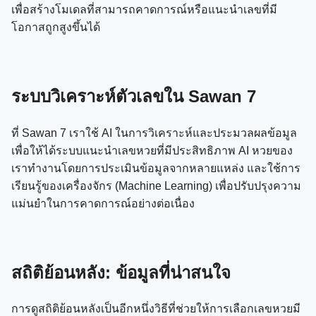
เพื่อสร้างโมเดลที่สามารถคาดการณ์หรือแนะนำเลขที่มี
โอกาสถูกสูงขึ้นได้
ระบบวิเคราะห์ตัวเลขใน Sawan 7
ที่ Sawan 7 เราใช้ AI ในการวิเคราะห์และประมวลผลข้อมูล
เพื่อให้ได้ระบบแนะนำเลขหวยที่มีประสิทธิภาพ AI หวยของ
เราทำงานโดยการประเมินข้อมูลจากหลายแหล่ง และใช้การ
เรียนรู้ของเครื่องจักร (Machine Learning) เพื่อปรับปรุงความ
แม่นยำในการคาดการณ์อย่างต่อเนื่อง
สถิติย้อนหลัง: ข้อมูลที่น่าสนใจ
การดูสถิติย้อนหลังเป็นอีกหนึ่งวิธีที่ช่วยให้การเลือกเลขหวยมี