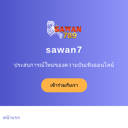
sawan7
ประสบการณ์ใหม่ของความบันเทิงออนไลน์
เข้าร่วมกับเรา
หน้าแรก