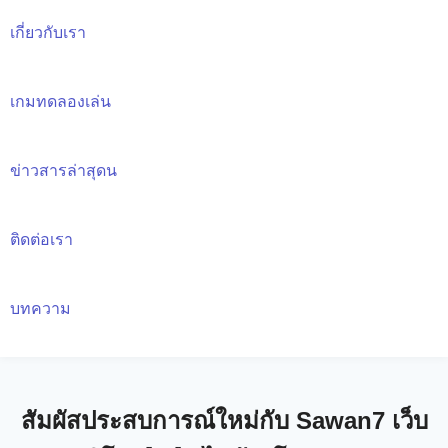
เกี่ยวกับเรา
เกมทดลองเล่น
ข่าวสารล่าสุดน
ติดต่อเรา
บทความ
สัมผัสประสบการณ์ใหม่กับ Sawan7 เว็บ