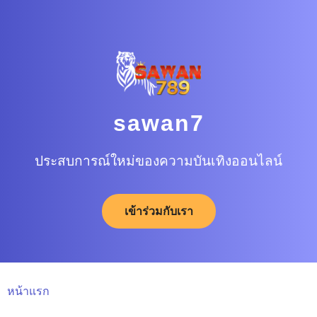
sawan7
ประสบการณ์ใหม่ของความบันเทิงออนไลน์
เข้าร่วมกับเรา
หน้าแรก