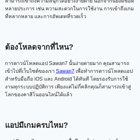
สามารถเข้าถึงความสนุกได้อย่างง่ายดาย นอกจากนี้ยังมีข้อดี
หลายประการ เช่น ความสะดวกในการใช้งาน การเข้าถึงเกม
ที่หลากหลาย และการอัพเดทที่รวดเร็ว
ต้องโหลดจากที่ไหน?
การดาวน์โหลดแอป Sawan7 นั้นง่ายดายมาก คุณสามารถ
เข้าไปที่เว็บไซต์ของเรา
Sawan7
เพื่อทำการดาวน์โหลดแอป
สำหรับมือถือ iOS และ Android ได้ทันที โดยรองรับการใช้
งานทุกระบบปฏิบัติการ เพียงแค่ไม่กี่คลิกคุณก็สามารถเข้าสู่
โลกของคาสิโนออนไลน์ได้แล้ว
แอปมีเกมครบไหม?