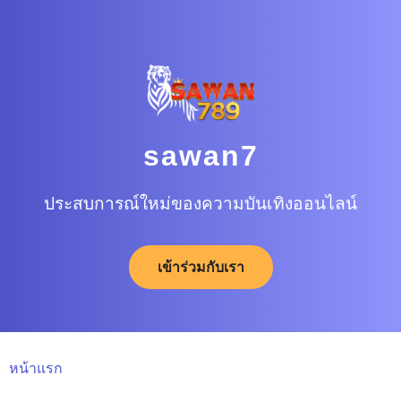
sawan7
ประสบการณ์ใหม่ของความบันเทิงออนไลน์
เข้าร่วมกับเรา
หน้าแรก