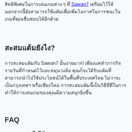
สิทธิพิเศษในการเล่นเกมต่าง ๆ ที่
Sawan7
เตรียมไว้ให้
นอกจากนี้ยังสามารถใช้แต้มเพื่อเพิ่มโอกาสในการชนะใน
เกมที่คุณชื่นชอบได้อีกด้วย
สะสมแต้มยังไง?
การสะสมแต้มกับ Sawan7 นั้นง่ายมาก! เพียงแค่ทำภารกิจ
รายวันที่กำหนดไว้และหมุนวงล้อ คุณก็จะได้รับแต้มที่
สามารถนำไปใช้ประโยชน์ได้ในพื้นที่ประเทศไทย ไม่ว่าจะ
เป็นกรุงเทพฯ หรือเชียงใหม่ การสะสมแต้มนี้เป็นวิธีที่ดีในการ
ทำให้การเล่นเกมของคุณมีความสนุกยิ่งขึ้น
FAQ