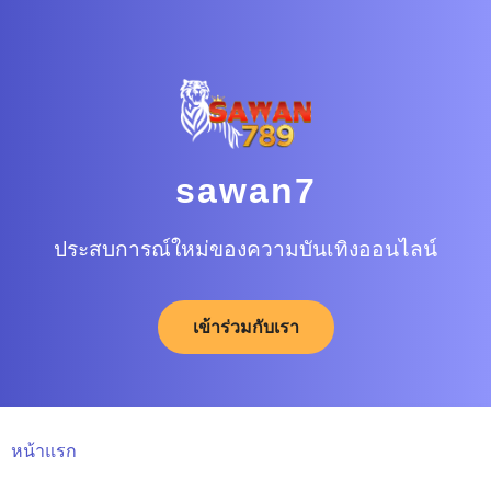
sawan7
ประสบการณ์ใหม่ของความบันเทิงออนไลน์
เข้าร่วมกับเรา
หน้าแรก